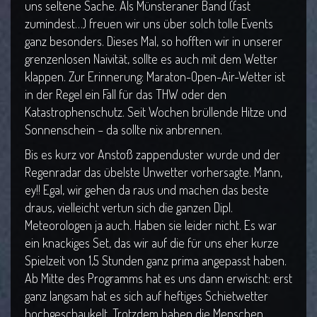
uns seltene Sache. Als Münsteraner Band (fast
zumindest…) freuen wir uns über solch tolle Events
ganz besonders. Dieses Mal, so hofften wir in unserer
grenzenlosen Naivität, sollte es auch mit dem Wetter
klappen. Zur Erinnerung: Maraton-Open-Air-Wetter ist
in der Regel ein Fall für das THW oder den
Katastrophenschutz. Seit Wochen brüllende Hitze und
Sonnenschein – da sollte nix
anbrennen.
Bis es kurz vor Anstoß zappenduster wurde und der
Regenradar das übelste Unwetter vorhersagte. Mann,
ey!! Egal, wir gehen da raus und machen das beste
draus, vielleicht vertun sich die ganzen Dipl.
Meteorologen ja auch. Haben sie leider nicht. Es war
ein knackiges Set, das wir auf die für uns eher kurze
Spielzeit von 1,5 Stunden ganz prima angepasst haben.
Ab Mitte des Programms hat es uns dann erwischt: erst
ganz langsam hat es sich auf heftiges Schietwetter
hochgeschaukelt. Trotzdem haben die Menschen